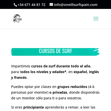
+34 671 44 81 72
info@oneillsurfspain.com
CURSOS DE SURF
Impartimos
cursos de surf durante todo el año
,
para t
odos los niveles y edades*
, en
español, inglés
y francés
.
Puedes optar por clases en
grupos reducidos
(4-6
personas por monitor)
o privadas
, donde dispondrás
de un monitor sólo para ti o para vosotros.
Si eres
principiante
aprenderás a remar, a leer las